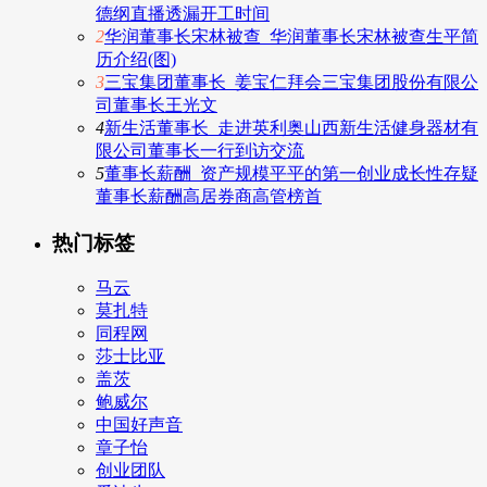
德纲直播透漏开工时间
2
华润董事长宋林被查_华润董事长宋林被查生平简
历介绍(图)
3
三宝集团董事长_姜宝仁拜会三宝集团股份有限公
司董事长王光文
4
新生活董事长_走进英利奥山西新生活健身器材有
限公司董事长一行到访交流
5
董事长薪酬_资产规模平平的第一创业成长性存疑
董事长薪酬高居券商高管榜首
热门标签
马云
莫扎特
同程网
莎士比亚
盖茨
鲍威尔
中国好声音
章子怡
创业团队