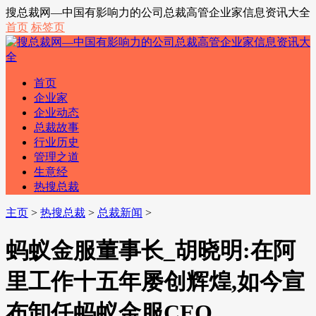
搜总裁网—中国有影响力的公司总裁高管企业家信息资讯大全
首页
标签页
首页
企业家
企业动态
总裁故事
行业历史
管理之道
生意经
热搜总裁
主页
>
热搜总裁
>
总裁新闻
>
蚂蚁金服董事长_胡晓明:在阿
里工作十五年屡创辉煌,如今宣
布卸任蚂蚁金服CEO