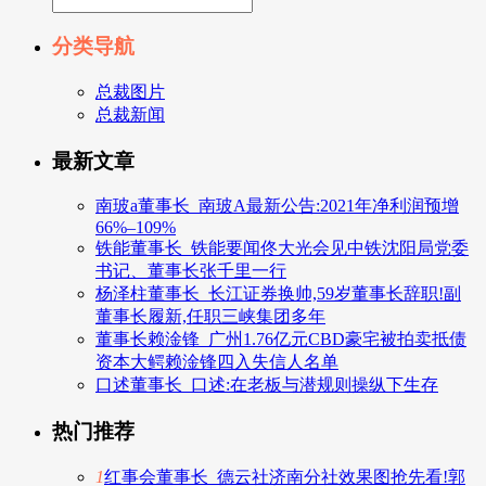
分类导航
总裁图片
总裁新闻
最新文章
南玻a董事长_南玻A最新公告:2021年净利润预增
66%–109%
铁能董事长_铁能要闻佟大光会见中铁沈阳局党委
书记、董事长张千里一行
杨泽柱董事长_长江证券换帅,59岁董事长辞职!副
董事长履新,任职三峡集团多年
董事长赖淦锋_广州1.76亿元CBD豪宅被拍卖抵债
资本大鳄赖淦锋四入失信人名单
口述董事长_口述:在老板与潜规则操纵下生存
热门推荐
1
红事会董事长_德云社济南分社效果图抢先看!郭