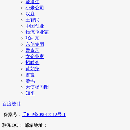
爱迪生
小米公司
汉庭
王智民
中国创业
物流企业家
张向东
东信集团
爱奇艺
女企业家
招聘会
黄如萍
财富
源码
天使杨向阳
知乎
百度统计
备案号：
辽ICP备09017512号-1
联系QQ： 邮箱地址：