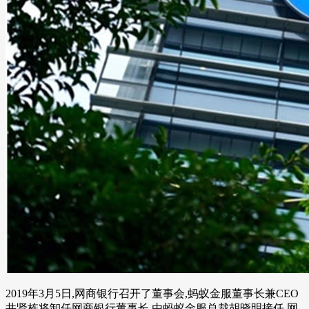
2019年3月5日,网商银行召开了董事会,蚂蚁金服董事长兼CEO
井贤栋将卸任网商银行董事长,由蚂蚁金服总裁胡晓明接任,网