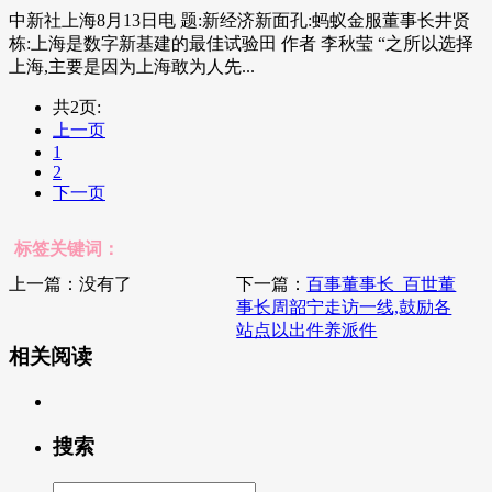
中新社上海8月13日电 题:新经济新面孔:蚂蚁金服董事长井贤
栋:上海是数字新基建的最佳试验田 作者 李秋莹 “之所以选择
上海,主要是因为上海敢为人先...
共2页:
上一页
1
2
下一页
标签关键词：
上一篇：没有了
下一篇：
百事董事长_百世董
事长周韶宁走访一线,鼓励各
站点以出件养派件
相关阅读
搜索