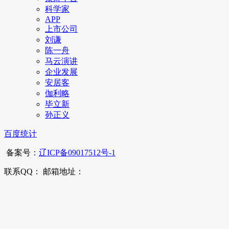
科学家
APP
上市公司
刘谦
陈一舟
马云演讲
企业发展
安居客
伽利略
毕立新
孙正义
百度统计
备案号：
辽ICP备09017512号-1
联系QQ： 邮箱地址：