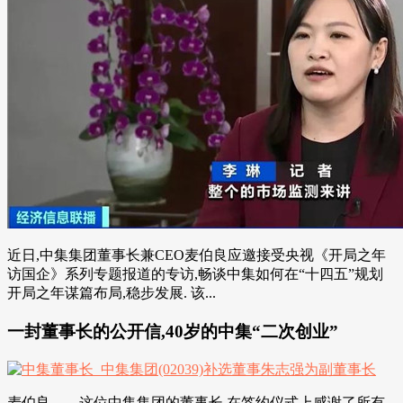
近日,中集集团董事长兼CEO麦伯良应邀接受央视《开局之年
访国企》系列专题报道的专访,畅谈中集如何在“十四五”规划
开局之年谋篇布局,稳步发展. 该...
一封董事长的公开信,40岁的中集“二次创业”
麦伯良——这位中集集团的董事长,在签约仪式上感谢了所有