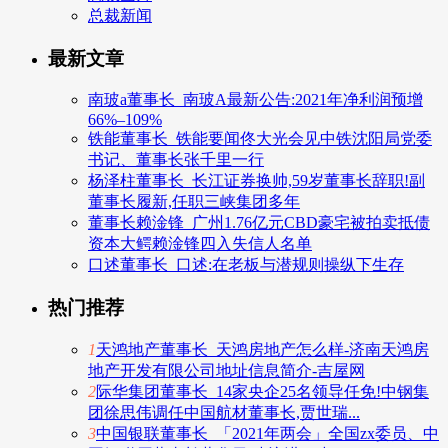
总裁新闻
最新文章
南玻a董事长_南玻A最新公告:2021年净利润预增
66%–109%
铁能董事长_铁能要闻佟大光会见中铁沈阳局党委
书记、董事长张千里一行
杨泽柱董事长_长江证券换帅,59岁董事长辞职!副
董事长履新,任职三峡集团多年
董事长赖淦锋_广州1.76亿元CBD豪宅被拍卖抵债
资本大鳄赖淦锋四入失信人名单
口述董事长_口述:在老板与潜规则操纵下生存
热门推荐
1
天鸿地产董事长_天鸿房地产怎么样-济南天鸿房
地产开发有限公司地址信息简介-吉屋网
2
际华集团董事长_14家央企25名领导任免!中钢集
团徐思伟调任中国航材董事长,贾世瑞...
3
中国银联董事长_「2021年两会」全国zx委员、中