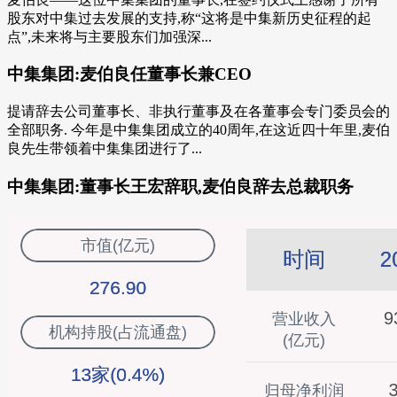
股东对中集过去发展的支持,称“这将是中集新历史征程的起
点”,未来将与主要股东们加强深...
中集集团:麦伯良任董事长兼CEO
提请辞去公司董事长、非执行董事及在各董事会专门委员会的
全部职务. 今年是中集集团成立的40周年,在这近四十年里,麦伯
良先生带领着中集集团进行了...
中集集团:董事长王宏辞职,麦伯良辞去总裁职务