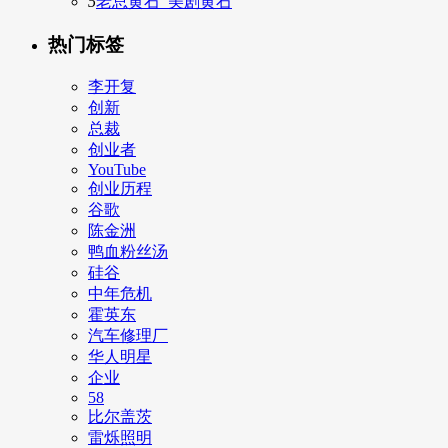
5
老总黄石_美剧黄石
热门标签
李开复
创新
总裁
创业者
YouTube
创业历程
谷歌
陈金洲
鸭血粉丝汤
硅谷
中年危机
霍英东
汽车修理厂
华人明星
企业
58
比尔盖茨
雷烁照明