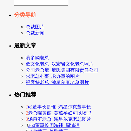
分类导航
总裁图片
总裁新闻
最新文章
嗨多购老总
低文化老总_汉宏岩文化老总照片
公司老总庞_庞氏集团有限责任公司
求老总办事_求办事的图片
福客特老总_鸿星尔克老总图片
热门推荐
1
tcl董事长是谁_鸿星尔克董事长
2
老总喝黄芪_黄芪孕妇可以喝吗
3
汤泉汇老总_鸿星尔克老总图片
4
360董事长周鸿袆_周鸿袆