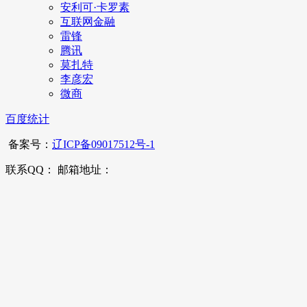
安利可·卡罗素
互联网金融
雷锋
腾讯
莫扎特
李彦宏
微商
百度统计
备案号：
辽ICP备09017512号-1
联系QQ： 邮箱地址：