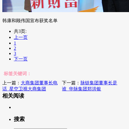
韩康和顾伟国宣布获奖名单
共3页:
上一页
1
2
3
下一页
标签关键词：
上一篇：
大商集团董事长电
下一篇：
脉链集团董事长是
话_星空卫视大商集团
谁_华脉集团郑洪银
相关阅读
搜索