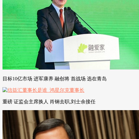
目标10亿市场 进军康养 融创将 首战场 选在青岛
重磅 证监会主席换人 肖钢去职,刘士余接任