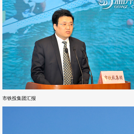
市铁投集团汇报