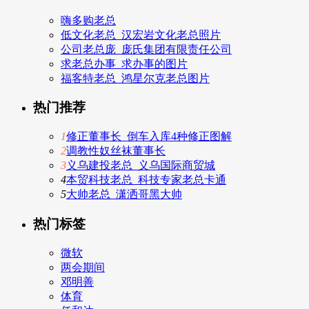
嗨多购老总
低文化老总_汉宏岩文化老总照片
公司老总庞_庞氏集团有限责任公司
求老总办事_求办事的图片
福客特老总_鸿星尔克老总图片
热门推荐
1
修正董事长_倒车入库4种修正图解
2
调教性奴丝袜董事长
3
义乌建投老总_义乌国际商贸城
4
本贸科技老总_科技专家老总卡通
5
大帅老总_潇洒哥黑大帅
热门标签
微软
两会期间
邓明善
体育