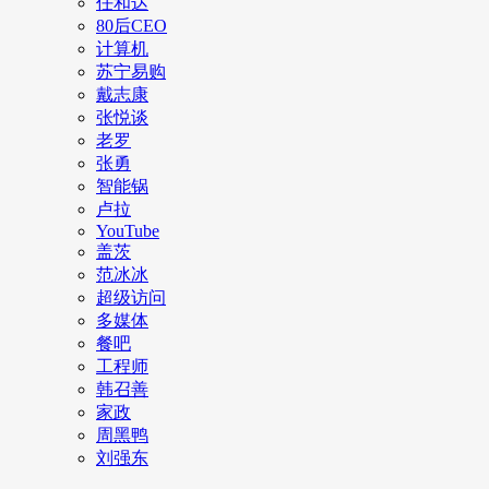
任和达
80后CEO
计算机
苏宁易购
戴志康
张悦谈
老罗
张勇
智能锅
卢拉
YouTube
盖茨
范冰冰
超级访问
多媒体
餐吧
工程师
韩召善
家政
周黑鸭
刘强东