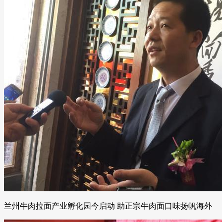
兰州牛肉拉面产业孵化园今启动 助正宗牛肉面口味扬帆海外