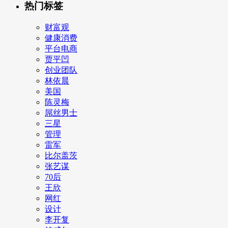
热门标签
财富观
健康消费
平台电商
贾平凹
创业团队
林依晨
美国
陈灵梅
屌丝男士
三星
管理
雷军
比尔盖茨
张艺谋
70后
王欣
网红
设计
李开复