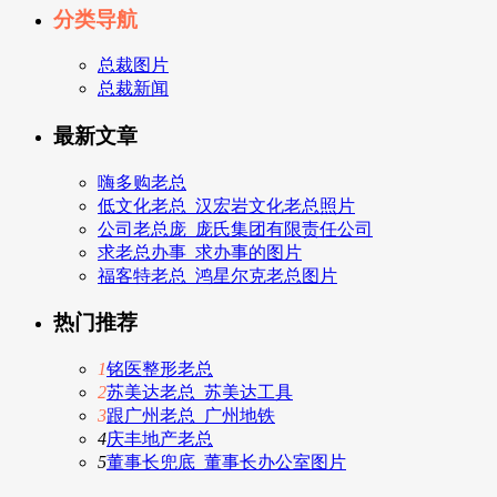
分类导航
总裁图片
总裁新闻
最新文章
嗨多购老总
低文化老总_汉宏岩文化老总照片
公司老总庞_庞氏集团有限责任公司
求老总办事_求办事的图片
福客特老总_鸿星尔克老总图片
热门推荐
1
铭医整形老总
2
苏美达老总_苏美达工具
3
跟广州老总_广州地铁
4
庆丰地产老总
5
董事长兜底_董事长办公室图片