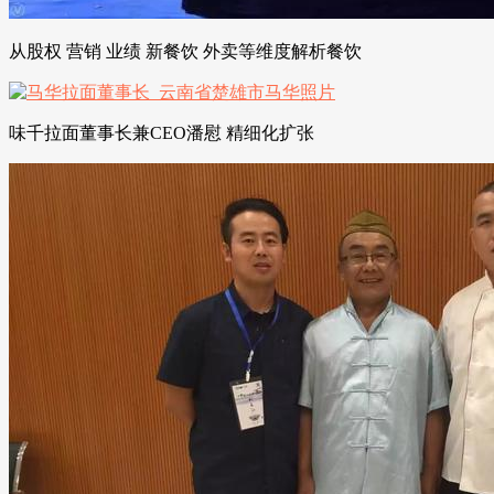
从股权 营销 业绩 新餐饮 外卖等维度解析餐饮
味千拉面董事长兼CEO潘慰 精细化扩张