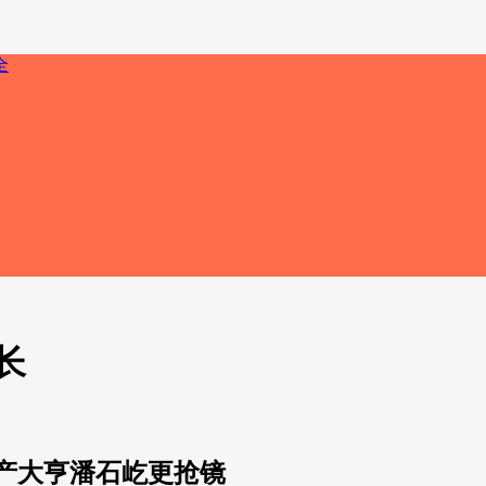
长
地产大亨潘石屹更抢镜