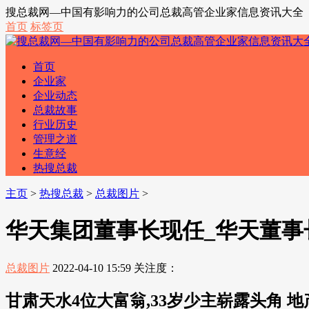
搜总裁网—中国有影响力的公司总裁高管企业家信息资讯大全
首页
标签页
首页
企业家
企业动态
总裁故事
行业历史
管理之道
生意经
热搜总裁
主页
>
热搜总裁
>
总裁图片
>
华天集团董事长现任_华天董事
总裁图片
2022-04-10 15:59
关注度：
甘肃天水4位大富翁,33岁少主崭露头角 