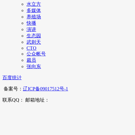
水立方
多媒体
养殖场
快播
演讲
生态园
武则天
CTO
公众帐号
裁员
张向东
百度统计
备案号：
辽ICP备09017512号-1
联系QQ： 邮箱地址：