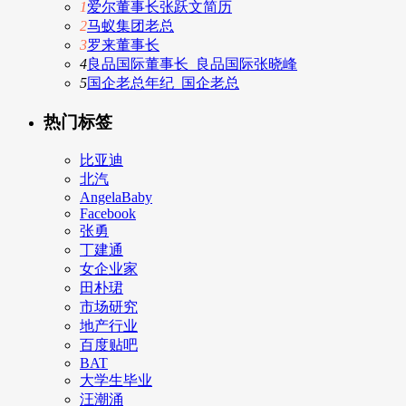
1
爱尔董事长张跃文简历
2
马蚁集团老总
3
罗来董事长
4
良品国际董事长_良品国际张晓峰
5
国企老总年纪_国企老总
热门标签
比亚迪
北汽
AngelaBaby
Facebook
张勇
丁建通
女企业家
田朴珺
市场研究
地产行业
百度贴吧
BAT
大学生毕业
汪潮涌