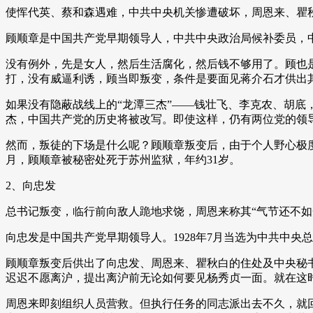
使恽代英、蔡和森遇难，中共中央机关惨遭破坏，周恩来、瞿
顾顺章是中国共产党早期领导人，中共中央政治局候补委员，
没有例外，先是女人，然后生活腐化，然后钱不够用了。顾也
打，没有威逼利诱，顾当即叛变，条件是要面见蒋介石才供出
如果没有隐蔽战线上的“龙潭三杰”——钱壮飞、李克农、胡
杰，中国共产党的历史将被改写。即使这样，仍有两位党的领
然而，叛徒的下场是什么呢？顾顺章叛变后，由于个人野心极度
月，顾顺章被秘密处死于苏州监狱，年约31岁。
2、向忠发
总书记叛变，临行前向敌人跪地求饶，周恩来称其“气节还不如
向忠发是中国共产党早期领导人。1928年7月当选为中共中央
顾顺章叛变后供出了向忠发、周恩来、瞿秋白的住处及中央秘
迟迟不愿离沪，提出离沪前无论如何要见杨秀贞一面。就在这
周恩来即刻组织人员营救。但执行任务的同志派出去不久，就