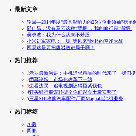
最新文章
轮回—2014年度“最具影响力的25位企业领袖”榜单
郭广昌：没有马云这种“慧根”，我的修行是“渐悟”
吴晓波：我为什么从来不炒股
小米进军家电：一场“等风来”吹起的空净大战
网易这是要把唐岩送进局子啊！
热门推荐
1
老罗最新演讲：手机追求精品的时代来了，我们挺
2
闭幕论坛：市场化改革下一站
3
边看边买，追电视剧还得捂紧钱包
4
狂买银行股谋转型？你们误会土豪安邦了
5
三星SDI收购汽车配件厂商Magna电池组业务
热门标签
70后
周鹏