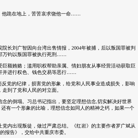
，他跪在地上，苦苦哀求饶他一命……
院长刘广智因向台湾出售情报，2004年被捕，后以叛国罪被判
，郭万钧以叛国罪被执行死刑……
受巨额贿赂；滥用职权帮助亲属、情妇朋友从事经营活动获取巨
奸并进行权色、钱色交易等恶行……
违反党的纪律，损害党的形象，给党和人民事业造成损失，影响
，走到了党和人民的对立面。
念的倒塌。习总书记指出，要坚定理想信念,切实解决好世界
。还有一个形象的比喻，理想信念如同人的精神之钙，如果一个
止党内出现叛徒，做过严肃总结。《红岩》的主要作者罗广斌从
情况的报告》，交给中共重庆市委。