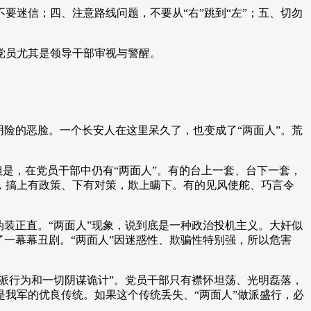
迷信；四、注意路线问题，不要从“右”跳到“左”；五、切勿
党员尤其是领导干部审视与警醒。
险的恶脸。一个长安人在这里呆久了，也变成了“两面人”。荒
但是，在党员干部中仍有“两面人”。有的台上一套、台下一套，
，搞上有政策、下有对策，欺上瞒下。有的见风使舵、巧言令
装正直。“两面人”现象，说到底是一种政治投机主义。大奸似
一幕幕丑剧。“两面人”因迷惑性、欺骗性特别强，所以危害
派行为和一切阴谋诡计”。党员干部只有襟怀坦荡、光明磊落，
我军的优良传统。如果这个传统丢失、“两面人”做派盛行，必