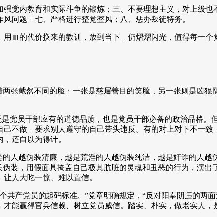
强党内教育和实际斗争的锻炼；三、不要理想主义，对上级也不要
作风问题；七、严格进行整党整风；八、惩办叛徒特务。
，用血的代价换来的教训，放到当下，仍熠熠闪光，值得每一个
着两张截然不同的脸：一张是慈眉善目的笑脸，另一张则是凶狠阴
，既是党员干部应有的道德品质，也是党员干部必备的政治品格。
自己不做，要求别人遵守的自己带头违反。有的对上对下不一致
内，还自以为得计。
婪的人越伪装清廉，越是荒淫的人越伪装纯洁，越是奸诈的人越伪
长伪装，用假面具掩盖自己极其肮脏的灵魂和丑恶的行为，演出了
，让人大吃一惊、难以置信。
个共产党员的起码标准。”党章明确规定，“反对阳奉阴违的两面
，才能赢得官兵信赖、树立党员威信。踏实、朴实，做老实人，是
。