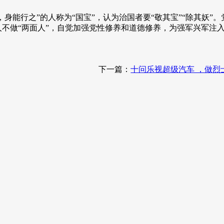
之，身能行之”的人称为“国宝”，认为治国者要“敬其宝”“除其
人不做“两面人”，自觉加强党性修养和道德修养，为强军兴军注
下一篇：
十问乐视超级汽车 ，做烈