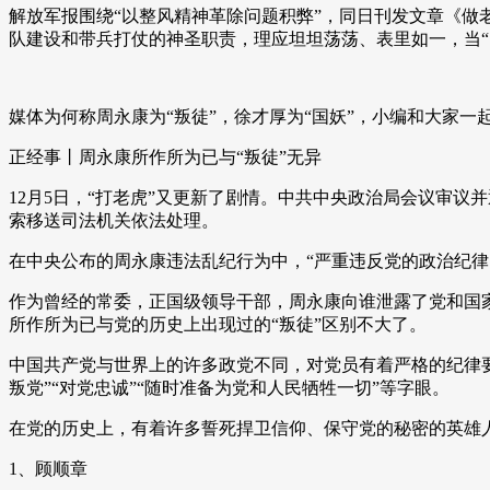
解放军报围绕“以整风精神革除问题积弊”，同日刊发文章《做老
队建设和带兵打仗的神圣职责，理应坦坦荡荡、表里如一，当“
媒体为何称周永康为“叛徒”，徐才厚为“国妖”，小编和大家一
正经事丨周永康所作所为已与“叛徒”无异
12月5日，“打老虎”又更新了剧情。中共中央政治局会议审
索移送司法机关依法处理。
在中央公布的周永康违法乱纪行为中，“严重违反党的政治纪律
作为曾经的常委，正国级领导干部，周永康向谁泄露了党和国
所作所为已与党的历史上出现过的“叛徒”区别不大了。
中国共产党与世界上的许多政党不同，对党员有着严格的纪律要
叛党”“对党忠诚”“随时准备为党和人民牺牲一切”等字眼。
在党的历史上，有着许多誓死捍卫信仰、保守党的秘密的英雄
1、顾顺章