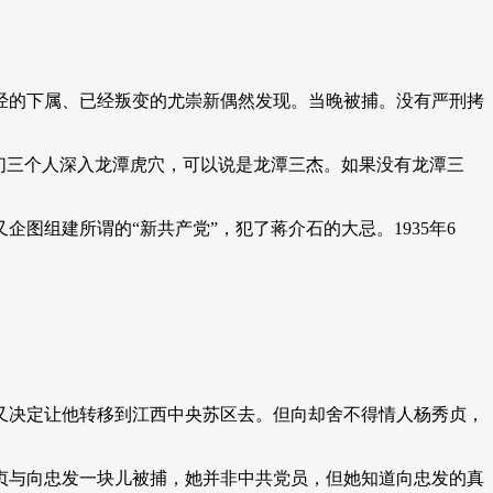
经的下属、已经叛变的尤崇新偶然发现。当晚被捕。没有严刑拷
们三个人深入龙潭虎穴，可以说是龙潭三杰。如果没有龙潭三
图组建所谓的“新共产党”，犯了蒋介石的大忌。1935年6
又决定让他转移到江西中央苏区去。但向却舍不得情人杨秀贞，
贞与向忠发一块儿被捕，她并非中共党员，但她知道向忠发的真