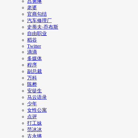
吕勇琳
老婆
官商勾结
汽车修理厂
史蒂夫·乔布斯
自由职业
稻谷
Twitter
滴滴
多媒体
程序
副总裁
万科
陈桦
安徒生
马云语录
少年
女性公寓
点评
打工妹
范冰冰
古永锵