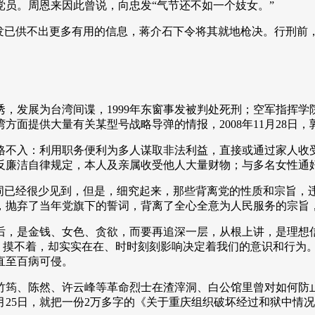
员。周恩来因此曾说，向忠发“气节还不如一个妓女。”
忠发已供不出更多有用的信息，蒋介石下令将其就地枪决。行刑前
，发展为台湾间谍，1999年东窗事发被判处死刑；空军指挥学院
面提供大量有关某型号战略导弹的情报，2008年11月28日
格不入：利用职务便利为多人谋取非法利益，直接或通过家人收
反廉洁自律规定，本人及亲属收受他人大量财物；与多名女性通
一词已经很少见到，但是，细究起来，那些背离党的性质和宗旨，
，抛弃了当年党旗下的誓词，背离了全心全意为人民服务的宗旨
后，是金钱、女色、贪欲，而要再追深一层，从根上讲，是理想信
见、摸不着，却实实在在、时时刻刻影响决定着我们的意识和行为
直至百病可侵。
竹筠、陈然、许云峰等革命烈士在渣滓洞、白公馆里曾对如何防
12月25日，就把一份2万多字的《关于重庆组织破坏经过和狱中