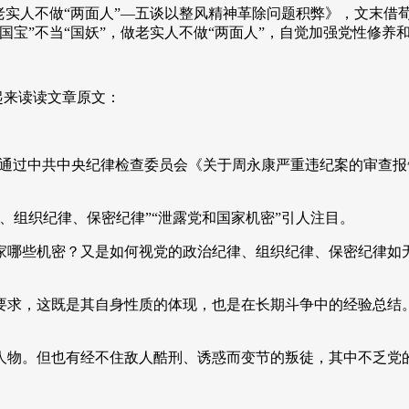
实人不做“两面人”—五谈以整风精神革除问题积弊》，文末借荀
国宝”不当“国妖”，做老实人不做“两面人”，自觉加强党性修养
起来读读文章原文：
议并通过中共中央纪律检查委员会《关于周永康严重违纪案的审查
、组织纪律、保密纪律”“泄露党和国家机密”引人注目。
家哪些机密？又是如何视党的政治纪律、组织纪律、保密纪律如
求，这既是其自身性质的体现，也是在长期斗争中的经验总结。
人物。但也有经不住敌人酷刑、诱惑而变节的叛徒，其中不乏党