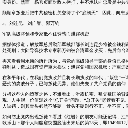
实身份。然而，杨秀贞面对敌人拷打，并不承认向忠发是中共党
顾顺章叛变后把中共秘密机关交待了个“底朝天”，因此，向
3、刘连昆、刘广智、郭万钧
军队高级将领和专家抵不住诱惑而泄露机密
据媒体报道，解放军总后勤部军械部部长刘连昆少将被金钱利诱
处死刑；大陆导弹技术专家郭万钧被台湾重金收买，先后向台湾方
再来看看周永康的所作所为，与党的高级领导干部的身份已格
额利益，造成国有资产重大损失；泄露党和国家机密；严重违
在和平年代，在我们党执政并且将长期执政的年代，“叛徒”
恶劣的腐败分子，已与叛徒无异。他们失去了共产党员的信仰
分析这些人的堕落之路，不难看出，泄露机密、叛党叛国的背
观、人生观、价值观这个“总开关”问题。“总开关”尽管看不
人缺钙，则其骨头必然不够硬，骨头不硬则行不正、坐不直，
如何防止党内出现叛徒？看过《红岩》的朋友可能还记得，江
歌乐山下那个人间魔窟突围脱险出来后的第28天，即1949年