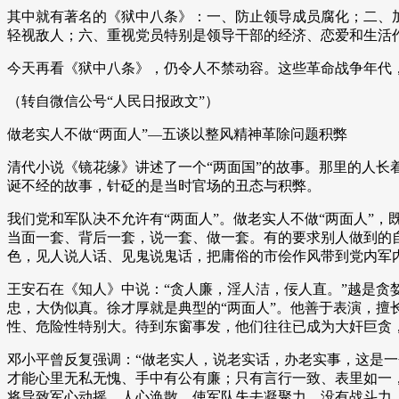
其中就有著名的《狱中八条》：一、防止领导成员腐化；二、加
轻视敌人；六、重视党员特别是领导干部的经济、恋爱和生活
今天再看《狱中八条》，仍令人不禁动容。这些革命战争年代
（转自微信公号“人民日报政文”）
做老实人不做“两面人”—五谈以整风精神革除问题积弊
清代小说《镜花缘》讲述了一个“两面国”的故事。那里的人长
诞不经的故事，针砭的是当时官场的丑态与积弊。
我们党和军队决不允许有“两面人”。做老实人不做“两面人”
当面一套、背后一套，说一套、做一套。有的要求别人做到的
色，见人说人话、见鬼说鬼话，把庸俗的市侩作风带到党内军
王安石在《知人》中说：“贪人廉，淫人洁，佞人直。”越是贪
忠，大伪似真。徐才厚就是典型的“两面人”。他善于表演，擅
性、危险性特别大。待到东窗事发，他们往往已成为大奸巨贪
邓小平曾反复强调：“做老实人，说老实话，办老实事，这是一
才能心里无私无愧、手中有公有廉；只有言行一致、表里如一
将导致军心动摇、人心涣散，使军队失去凝聚力、没有战斗力