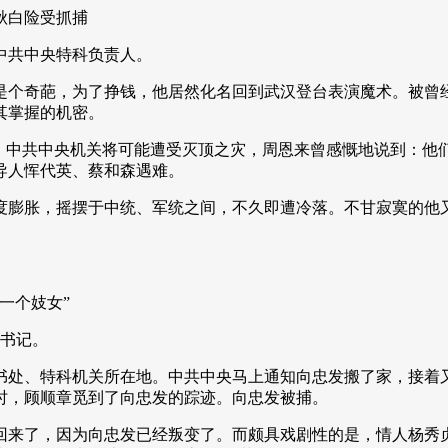
秋白险受抓捕
中共中央特科负责人。
是个奇葩，为了挣钱，他居然化名回到武汉登台表演魔术。被曾
其掌握的机密。
底，中共中央机关将可能遭受灭顶之灾，周恩来曾感慨地说到：他
导人恽代英、蔡和森遇难。
膨胀，摇摆于中统、军统之间，不久即遭冷落。不甘寂寞的他又企
一个妓女”
总书记。
书处、特科机关所在地。中共中央马上通知向忠发搬了家，接着
时，顾顺章觅到了向忠发的踪迹。向忠发被捕。
回来了，因为向忠发已经叛变了。而颇具戏剧性的是，情人杨秀