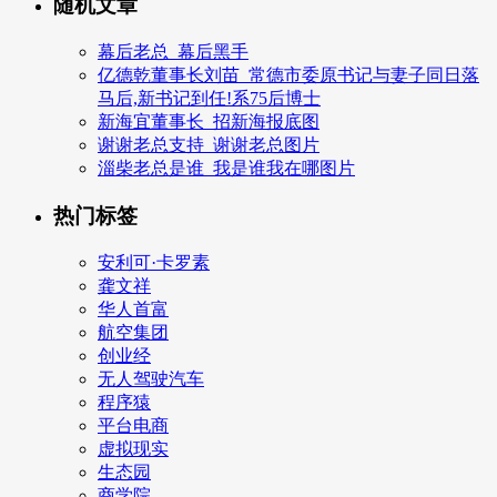
随机文章
幕后老总_幕后黑手
亿德乾董事长刘苗_常德市委原书记与妻子同日落
马后,新书记到任!系75后博士
新海宜董事长_招新海报底图
谢谢老总支持_谢谢老总图片
淄柴老总是谁_我是谁我在哪图片
热门标签
安利可·卡罗素
龚文祥
华人首富
航空集团
创业经
无人驾驶汽车
程序猿
平台电商
虚拟现实
生态园
商学院