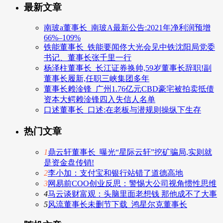
最新文章
南玻a董事长_南玻A最新公告:2021年净利润预增
66%–109%
铁能董事长_铁能要闻佟大光会见中铁沈阳局党委
书记、董事长张千里一行
杨泽柱董事长_长江证券换帅,59岁董事长辞职!副
董事长履新,任职三峡集团多年
董事长赖淦锋_广州1.76亿元CBD豪宅被拍卖抵债
资本大鳄赖淦锋四入失信人名单
口述董事长_口述:在老板与潜规则操纵下生存
热门文章
1
鼎云轩董事长_曝光“星际云轩”挖矿骗局,实则就
是资金盘传销!
2
李小加：支付宝和银行站错了道德高地
3
网易前COO创业反思：警惕大公司视角惯性思维
4
马云谈财富观：头脑里面老想钱 那他成不了大事
5
风流董事长未删节下载_鸿星尔克董事长