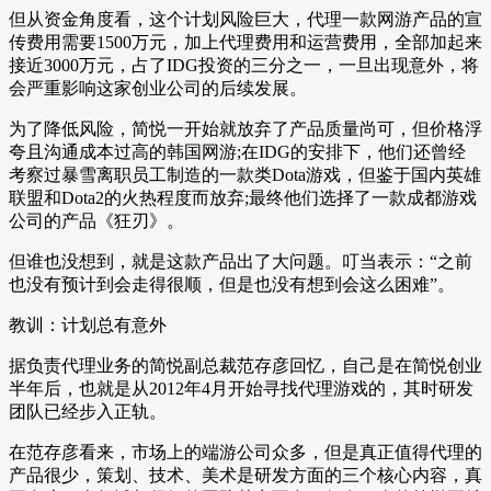
但从资金角度看，这个计划风险巨大，代理一款网游产品的宣
传费用需要1500万元，加上代理费用和运营费用，全部加起来
接近3000万元，占了IDG投资的三分之一，一旦出现意外，将
会严重影响这家创业公司的后续发展。
为了降低风险，简悦一开始就放弃了产品质量尚可，但价格浮
夸且沟通成本过高的韩国网游;在IDG的安排下，他们还曾经
考察过暴雪离职员工制造的一款类Dota游戏，但鉴于国内英雄
联盟和Dota2的火热程度而放弃;最终他们选择了一款成都游戏
公司的产品《狂刃》。
但谁也没想到，就是这款产品出了大问题。叮当表示：“之前
也没有预计到会走得很顺，但是也没有想到会这么困难”。
教训：计划总有意外
据负责代理业务的简悦副总裁范存彦回忆，自己是在简悦创业
半年后，也就是从2012年4月开始寻找代理游戏的，其时研发
团队已经步入正轨。
在范存彦看来，市场上的端游公司众多，但是真正值得代理的
产品很少，策划、技术、美术是研发方面的三个核心内容，真