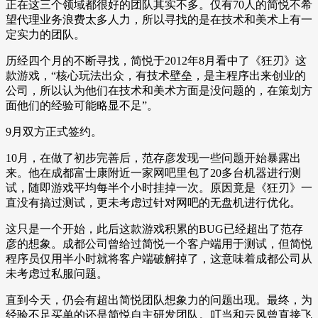
正在这三个领域都很好的团队其实不多。仅有70人的简悦不希
望代理业务浪费太多人力，所以寻找的是在技术和美术上有一
定实力的团队。
历经四个月的不断寻找，简悦于2012年8月看中了《狂刃》这
款游戏，“核心玩法出众，有技术壁垒，是主程序出来创业的
公司，所以认为他们在技术和美术方面是没问题的，在策划方
面他们的经验可能略显不足”。
9月双方正式签约。
10月，在做了初步完善后，范存彦发现一些问题开始暴露出
来。他在成都富士康附近一家网吧里包了20多台机器进行测
试，随即游戏平均每半个小时挂掉一次。原因竟是《狂刃》一
直没有搞过测试，更未考虑过针对网吧的无盘机进行优化。
这只是一个开始，此后这款游戏积累的BUG已经超出了范存
彦的想象。成都公司曾给过简悦一个客户端用于测试，但简悦
程序员仅用半小时就将客户端破解掉了，这意味着成都公司从
未考虑过私服问题。
直到今天，仍会有超出简悦团队想象力的问题出现。最终，为
经验不足买单的还是简悦自主研发团队。叮当和云风曾直接飞