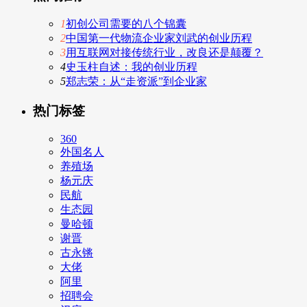
1
初创公司需要的八个锦囊
2
中国第一代物流企业家刘武的创业历程
3
用互联网对接传统行业，改良还是颠覆？
4
史玉柱自述：我的创业历程
5
郑志荣：从“走资派”到企业家
热门标签
360
外国名人
养殖场
杨元庆
民航
生态园
曼哈顿
谢晋
古永锵
大佬
阿里
招聘会