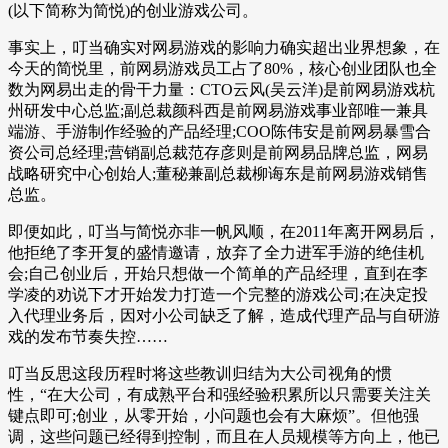
(以下简称为简悦)的创业游戏公司。
事实上，叮当确实对网易游戏的影响力确实超出业界想象，在
今天的简悦里，前网易游戏员工占了80%，核心创业团队也全
数为网易出走的骨干力量：CTO云风(吴云洋)是前网易游戏杭
州研发中心总监;副总裁颜科西是前网易游戏事业部唯一兼具
端游、手游制作经验的产品经理;COO陈伟安是前网易暴雪合
资公司总经理;营销副总裁范存彦则是前网易品牌总监，网易
战略研究中心创始人;董秘兼副总裁柳诲东是前网易游戏销售
总监。
即便如此，叮当与简悦亦非一帆风顺，在2011年离开网易后，
他拒绝了李开复的盛情邀请，放弃了全力进军手游的绝佳机
会;自己创业后，开始只想做一个简单的产品经理，直到在李
学凌的劝说下才开始发力打造一个完整的游戏公司;在决定投
入代理业务后，因对小公司缺乏了解，造成代理产品与自研游
戏的发布节奏失控……
叮当反思这段历程时将这些教训归结为大公司视角的惯
性，“在大公司，有成熟平台和强经验积累所以只需要关注关
键点即可;创业，从零开始，小问题也会有大麻烦”。但他强
调，这些问题已经得到控制，而且在人员规模等方向上，他已