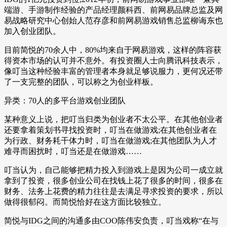
端游、手游制作经验的产品经理颜科西、前网易品牌总监及网
易战略研究中心创始人范存彦和前网易游戏销售总监柳诲东也
加入创业团队。
目前简悦的70余人中，80%均来自于网易游戏，这样的阵容获
得资本市场的认可并不意外。有投资圈人士向腾讯科技表示，
像叮当这种经验丰富的管理者本身就足够说服力，更何况还带
了一支完整的团队，可以称之为创业样板。
异类：70人的多平台游戏创业团队
某种意义上说，把叮当归类为创业者不太公平。在其他创业者
还要拿着策划书寻找投资时，叮当在做游戏;在其他创业者在
为行政、财务耗干体力时，叮当在做游戏;在其他团队为人才
难寻而困扰时，叮当还是在做游戏……
叮当认为，自己能够把精力投入到游戏上是因为公司一成立就
拿到了投资，很多创业公司在找钱上花了很多的时间，很多在
财务、法务上花费的精力往往是去满足寻求投资的要求，所以
做得很郁闷。而简悦恰好在这方面比较独立。
简悦与IDG之间的沟通多由COO陈伟安负责，叮当戏称“在与