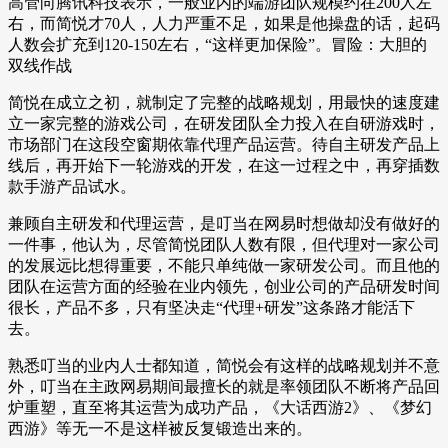
高管向腾讯科技表示，一般业内的端游团队规模约在200人左
右，而简悦才70人，人力严重不足，如果是他操盘的话，起码
人数会扩充到120-150左右，“这样更加保险”。冒险：大胆的
双线作战
简悦在成立之初，就制定了完整的战略规划，用最快的速度建
立一家完整的游戏公司，在研发团队全力投入在自研游戏时，
市场部门在这段空窗期依靠代理产品运营。待自主研发产品上
线后，再开始下一轮游戏的开发，在这一过程之中，再穿插数
款手游产品试水。
兼顾自主研发和代理运营，是叮当在网易时想做却没有做好的
一件事，他认为，尽管简悦团队人数有限，但代理对一家公司
的发展远比想得重要，不能只单纯做一家研发公司。而且他的
团队在运营方面的经验在业内领先，创业公司的产品研发时间
很长，产品不多，只有坚决走“代理+研发”这条路才能活下
去。
熟悉叮当的业内人士都知道，简悦会有这样的战略规划并不意
外，叮当在主政网易期间最擅长的就是率领团队不断将产品回
炉重塑，直至将其运营为成功产品，《大话西游2》、《梦幻
西游》等无一不是这样被反复锻造出来的。