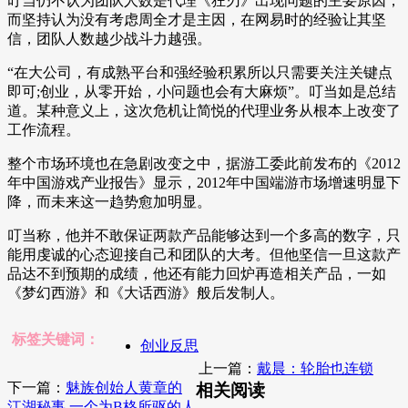
叮当仍不认为团队人数是代理《狂刃》出现问题的主要原因，
而坚持认为没有考虑周全才是主因，在网易时的经验让其坚
信，团队人数越少战斗力越强。
“在大公司，有成熟平台和强经验积累所以只需要关注关键点
即可;创业，从零开始，小问题也会有大麻烦”。叮当如是总结
道。某种意义上，这次危机让简悦的代理业务从根本上改变了
工作流程。
整个市场环境也在急剧改变之中，据游工委此前发布的《2012
年中国游戏产业报告》显示，2012年中国端游市场增速明显下
降，而未来这一趋势愈加明显。
叮当称，他并不敢保证两款产品能够达到一个多高的数字，只
能用虔诚的心态迎接自己和团队的大考。但他坚信一旦这款产
品达不到预期的成绩，他还有能力回炉再造相关产品，一如
《梦幻西游》和《大话西游》般后发制人。
标签关键词：
创业反思
上一篇：
戴晨：轮胎也连锁
下一篇：
魅族创始人黄章的
相关阅读
江湖秘事 一个为B格所驱的人