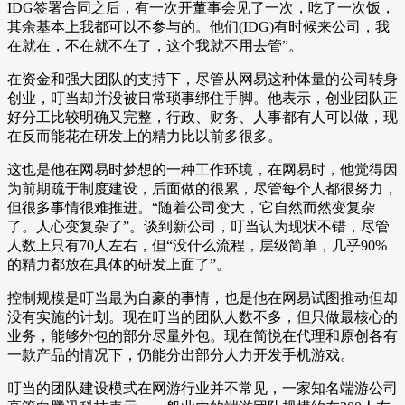
IDG签署合同之后，有一次开董事会见了一次，吃了一次饭，
其余基本上我都可以不参与的。他们(IDG)有时候来公司，我
在就在，不在就不在了，这个我就不用去管”。
在资金和强大团队的支持下，尽管从网易这种体量的公司转身
创业，叮当却并没被日常琐事绑住手脚。他表示，创业团队正
好分工比较明确又完整，行政、财务、人事都有人可以做，现
在反而能花在研发上的精力比以前多很多。
这也是他在网易时梦想的一种工作环境，在网易时，他觉得因
为前期疏于制度建设，后面做的很累，尽管每个人都很努力，
但很多事情很难推进。“随着公司变大，它自然而然变复杂
了。人心变复杂了”。谈到新公司，叮当认为现状不错，尽管
人数上只有70人左右，但“没什么流程，层级简单，几乎90%
的精力都放在具体的研发上面了”。
控制规模是叮当最为自豪的事情，也是他在网易试图推动但却
没有实施的计划。现在叮当的团队人数不多，但只做最核心的
业务，能够外包的部分尽量外包。现在简悦在代理和原创各有
一款产品的情况下，仍能分出部分人力开发手机游戏。
叮当的团队建设模式在网游行业并不常见，一家知名端游公司