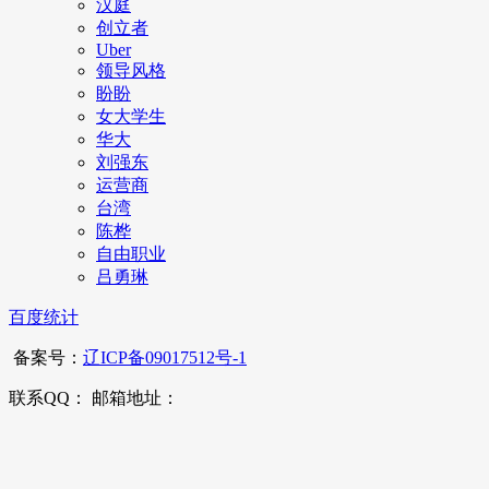
汉庭
创立者
Uber
领导风格
盼盼
女大学生
华大
刘强东
运营商
台湾
陈桦
自由职业
吕勇琳
百度统计
备案号：
辽ICP备09017512号-1
联系QQ： 邮箱地址：