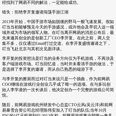
经找到了网易不同的解法，一定能给成功。
错失：拒绝李开复邀请闯荡手游江湖
2013年开始，中国手游市场如脱缰的野马一般飞速发展。假如
叮当当初能够预见今天的手游盛况，或许他会及早切入这一领
域并成为市场的领军人物。在叮当离开网易的消息公布后，最
先来邀其创业的是创新工厂CEO李开复。在此之前，两人交
集不多，仅仅通过Email打过交道。在李开复盛情邀请之下，
叮当飞赴北京与其初次见面详谈。
李开复的投资想法是叮当的业务方向仅为手机游戏，不再涉及
客户端游戏市场。叮当回忆道，当时并未看清手游的做法，于
是选择了李开复的邀请，而从自己熟悉的端游下手。
与李开复的擦肩而过对叮当来说只是一个插曲，作为前网易
COO继续在游戏行业创业几乎成了唯一的选项。在与多玩创
始人李学凌的一次长谈后，他决定创办一个完整的游戏公司简
悦。
随后，前网易游戏杭州研发中心总监CTO云风(吴云洋)和前网
易暴雪合资公司总经理陈伟安加入了叮当的队伍;当年10月
IDG的1亿元投资到位;2012年初，前网易游戏事业部唯一兼具