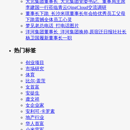
大元集团董事长_大元集团党委书记、董事局主席
李建国一行莅临青云QingCloud交流调研
董事长下跪_长沙米琪董事长年会给优秀员工父母
下跪震撼全体员工心灵
梦见老总电话_打电话图片
洋河集团董事长_洋河集团换帅,原宿迁日报社社长
杨卫国履新董事长一职
热门标签
创业项目
市场研究
体育
比尔·盖茨
女首富
安徒生
龚文祥
女企业家
安利可·卡罗素
地产行业
华人首富
小米雷军