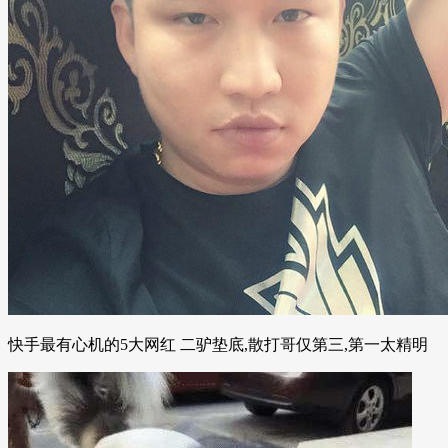
快手最有心机的5大网红 二驴垫底,散打哥仅第三,第一太精明