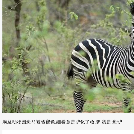
埃及动物园斑马被晒褪色,细看竟是驴化了妆,驴 我是 斑驴