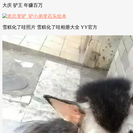
大庆 驴王 年赚百万
雪糕化了哇照片 雪糕化了哇相册大全 YY官方