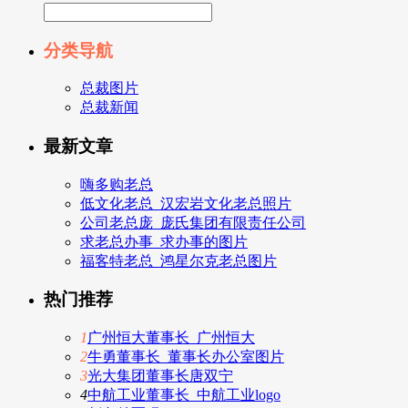
分类导航
总裁图片
总裁新闻
最新文章
嗨多购老总
低文化老总_汉宏岩文化老总照片
公司老总庞_庞氏集团有限责任公司
求老总办事_求办事的图片
福客特老总_鸿星尔克老总图片
热门推荐
1
广州恒大董事长_广州恒大
2
牛勇董事长_董事长办公室图片
3
光大集团董事长唐双宁
4
中航工业董事长_中航工业logo