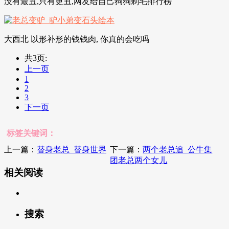
没有最丑,只有更丑,网友给自己狗狗剃毛排行榜
大西北 以形补形的钱钱肉, 你真的会吃吗
共3页:
上一页
1
2
3
下一页
标签关键词：
上一篇：
替身老总_替身世界
下一篇：
两个老总追_公牛集
团老总两个女儿
相关阅读
搜索