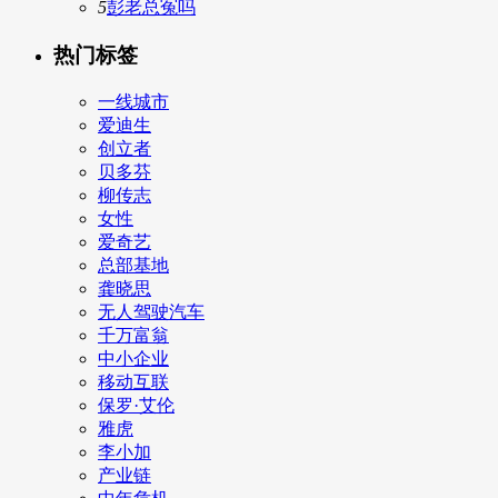
5
彭老总冤吗
热门标签
一线城市
爱迪生
创立者
贝多芬
柳传志
女性
爱奇艺
总部基地
龚晓思
无人驾驶汽车
千万富翁
中小企业
移动互联
保罗·艾伦
雅虎
李小加
产业链