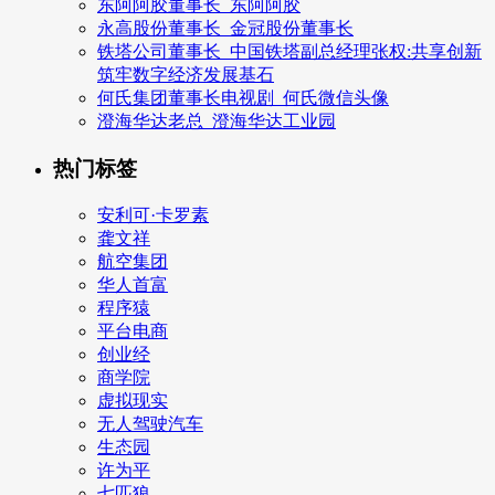
东阿阿胶董事长_东阿阿胶
永高股份董事长_金冠股份董事长
铁塔公司董事长_中国铁塔副总经理张权:共享创新
筑牢数字经济发展基石
何氏集团董事长电视剧_何氏微信头像
澄海华达老总_澄海华达工业园
热门标签
安利可·卡罗素
龚文祥
航空集团
华人首富
程序猿
平台电商
创业经
商学院
虚拟现实
无人驾驶汽车
生态园
许为平
七匹狼