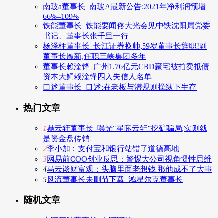
南玻a董事长_南玻A最新公告:2021年净利润预增
66%–109%
铁能董事长_铁能要闻佟大光会见中铁沈阳局党委
书记、董事长张千里一行
杨泽柱董事长_长江证券换帅,59岁董事长辞职!副
董事长履新,任职三峡集团多年
董事长赖淦锋_广州1.76亿元CBD豪宅被拍卖抵债
资本大鳄赖淦锋四入失信人名单
口述董事长_口述:在老板与潜规则操纵下生存
热门文章
1
鼎云轩董事长_曝光“星际云轩”挖矿骗局,实则就
是资金盘传销!
2
李小加：支付宝和银行站错了道德高地
3
网易前COO创业反思：警惕大公司视角惯性思维
4
马云谈财富观：头脑里面老想钱 那他成不了大事
5
风流董事长未删节下载_鸿星尔克董事长
随机文章