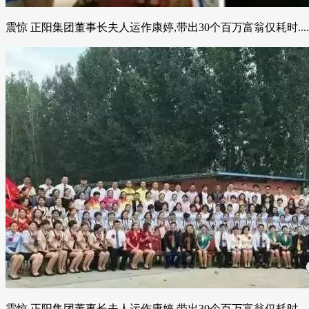
震惊 正阳集团董事长夫人运作康婷,带出30个百万富翁仅耗时.....
震惊 正阳集团董事长夫人运作康婷,带出30个百万富翁仅耗时.....