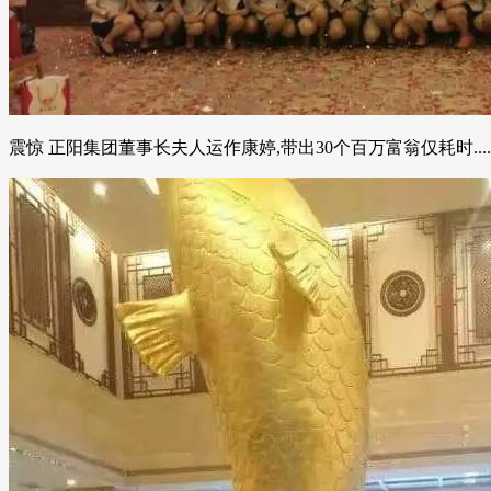
震惊 正阳集团董事长夫人运作康婷,带出30个百万富翁仅耗时.....