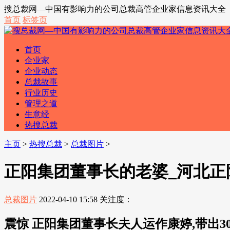
搜总裁网—中国有影响力的公司总裁高管企业家信息资讯大全
首页
标签页
首页
企业家
企业动态
总裁故事
行业历史
管理之道
生意经
热搜总裁
主页
>
热搜总裁
>
总裁图片
>
正阳集团董事长的老婆_河北正
总裁图片
2022-04-10 15:58
关注度：
震惊 正阳集团董事长夫人运作康婷,带出30个