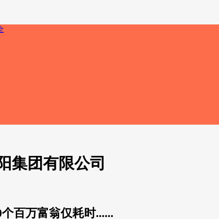
阳集团有限公司
百万富翁仅耗时......