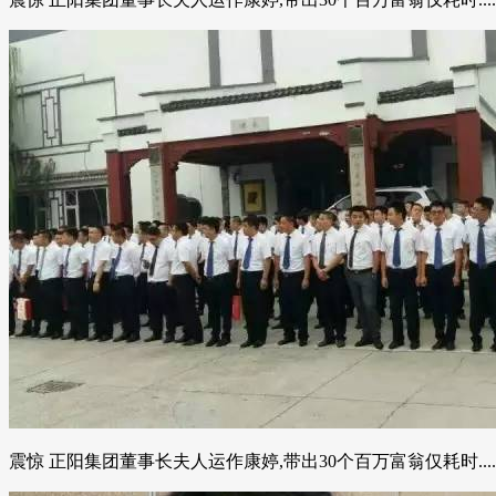
震惊 正阳集团董事长夫人运作康婷,带出30个百万富翁仅耗时.....