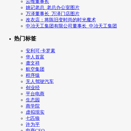
云维董事长
姚记老总_老总办公室图片
万泽董事长_万泽门店图片
改衣店：将陈旧变时尚的时光魔术
中冶天工集团有限公司董事长_中冶天工集团
热门标签
安利可·卡罗素
华人首富
龚文祥
航空集团
程序猿
无人驾驶汽车
创业经
平台电商
生态园
商学院
虚拟现实
七匹狼
许为平
电商CEO