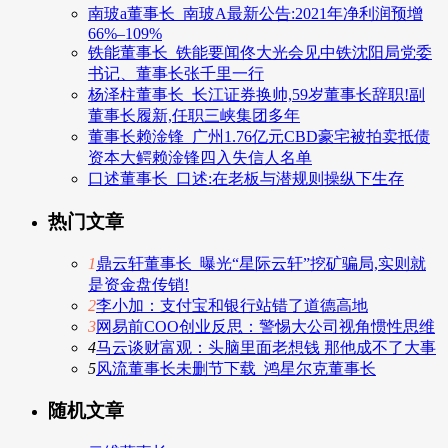
南玻a董事长_南玻A最新公告:2021年净利润预增
66%–109%
铁能董事长_铁能要闻佟大光会见中铁沈阳局党委
书记、董事长张千里一行
杨泽柱董事长_长江证券换帅,59岁董事长辞职!副
董事长履新,任职三峡集团多年
董事长赖淦锋_广州1.76亿元CBD豪宅被拍卖抵债
资本大鳄赖淦锋四入失信人名单
口述董事长_口述:在老板与潜规则操纵下生存
热门文章
1
鼎云轩董事长_曝光“星际云轩”挖矿骗局,实则就
是资金盘传销!
2
李小加：支付宝和银行站错了道德高地
3
网易前COO创业反思：警惕大公司视角惯性思维
4
马云谈财富观：头脑里面老想钱 那他成不了大事
5
风流董事长未删节下载_鸿星尔克董事长
随机文章