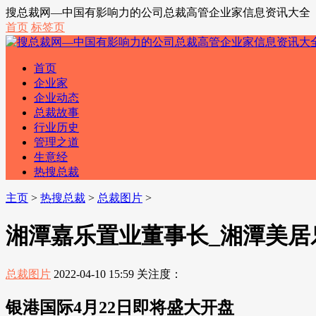
搜总裁网—中国有影响力的公司总裁高管企业家信息资讯大全
首页
标签页
首页
企业家
企业动态
总裁故事
行业历史
管理之道
生意经
热搜总裁
主页
>
热搜总裁
>
总裁图片
>
湘潭嘉乐置业董事长_湘潭美居
总裁图片
2022-04-10 15:59
关注度：
银港国际4月22日即将盛大开盘