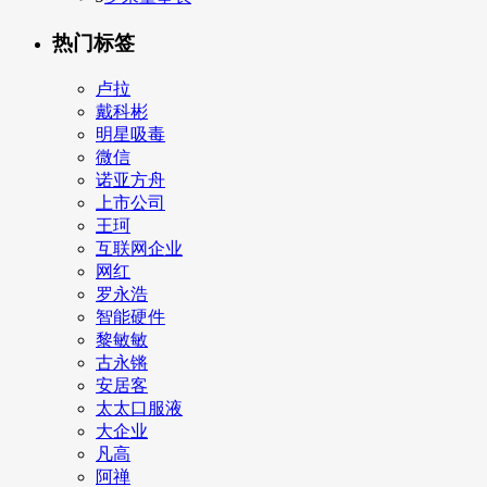
热门标签
卢拉
戴科彬
明星吸毒
微信
诺亚方舟
上市公司
王珂
互联网企业
网红
罗永浩
智能硬件
黎敏敏
古永锵
安居客
太太口服液
大企业
凡高
阿禅