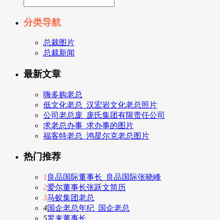
分类导航
总裁图片
总裁新闻
最新文章
嗨多购老总
低文化老总_汉宏岩文化老总照片
公司老总庞_庞氏集团有限责任公司
求老总办事_求办事的图片
福客特老总_鸿星尔克老总图片
热门推荐
1
良品国际董事长_良品国际张晓峰
2
爱尔董事长张跃文简历
3
马蚁集团老总
4
国企老总年纪_国企老总
5
罗来董事长