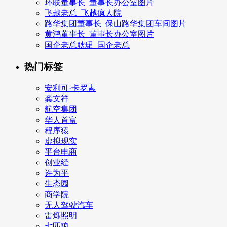
环联董事长_董事长办公室图片
飞越老总_飞越疯人院
路华集团董事长_保山路华集团车间图片
黄鸿董事长_董事长办公室图片
国企老总耿珺_国企老总
热门标签
安利可·卡罗素
龚文祥
航空集团
华人首富
程序猿
虚拟现实
平台电商
创业经
许为平
生态园
商学院
无人驾驶汽车
雷烁照明
七匹狼