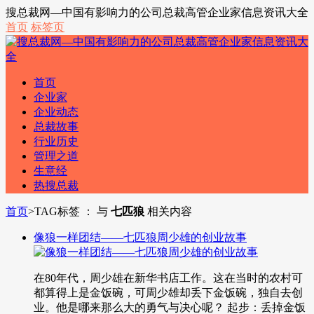
搜总裁网—中国有影响力的公司总裁高管企业家信息资讯大全
首页
标签页
首页
企业家
企业动态
总裁故事
行业历史
管理之道
生意经
热搜总裁
首页
>
TAG标签 ： 与
七匹狼
相关内容
像狼一样团结——七匹狼周少雄的创业故事
在80年代，周少雄在新华书店工作。这在当时的农村可
都算得上是金饭碗，可周少雄却丢下金饭碗，独自去创
业。他是哪来那么大的勇气与决心呢？ 起步：丢掉金饭