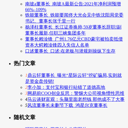
南玻a董事长_南玻A最新公告:2021年净利润预增
66%–109%
铁能董事长_铁能要闻佟大光会见中铁沈阳局党委
书记、董事长张千里一行
杨泽柱董事长_长江证券换帅,59岁董事长辞职!副
董事长履新,任职三峡集团多年
董事长赖淦锋_广州1.76亿元CBD豪宅被拍卖抵债
资本大鳄赖淦锋四入失信人名单
口述董事长_口述:在老板与潜规则操纵下生存
热门文章
1
鼎云轩董事长_曝光“星际云轩”挖矿骗局,实则就
是资金盘传销!
2
李小加：支付宝和银行站错了道德高地
3
网易前COO创业反思：警惕大公司视角惯性思维
4
马云谈财富观：头脑里面老想钱 那他成不了大事
5
风流董事长未删节下载_鸿星尔克董事长
随机文章