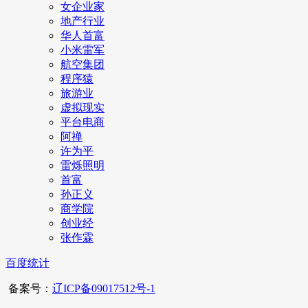
女企业家
地产行业
华人首富
小米雷军
航空集团
程序猿
旅游业
虚拟现实
平台电商
阿禅
许为平
雷烁照明
首富
孙正义
商学院
创业经
张作霖
百度统计
备案号：
辽ICP备09017512号-1