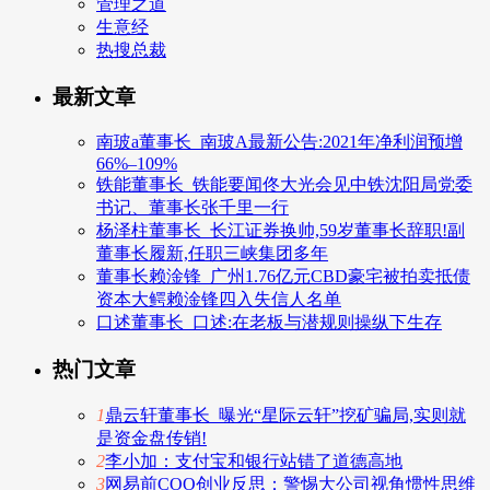
管理之道
生意经
热搜总裁
最新文章
南玻a董事长_南玻A最新公告:2021年净利润预增
66%–109%
铁能董事长_铁能要闻佟大光会见中铁沈阳局党委
书记、董事长张千里一行
杨泽柱董事长_长江证券换帅,59岁董事长辞职!副
董事长履新,任职三峡集团多年
董事长赖淦锋_广州1.76亿元CBD豪宅被拍卖抵债
资本大鳄赖淦锋四入失信人名单
口述董事长_口述:在老板与潜规则操纵下生存
热门文章
1
鼎云轩董事长_曝光“星际云轩”挖矿骗局,实则就
是资金盘传销!
2
李小加：支付宝和银行站错了道德高地
3
网易前COO创业反思：警惕大公司视角惯性思维