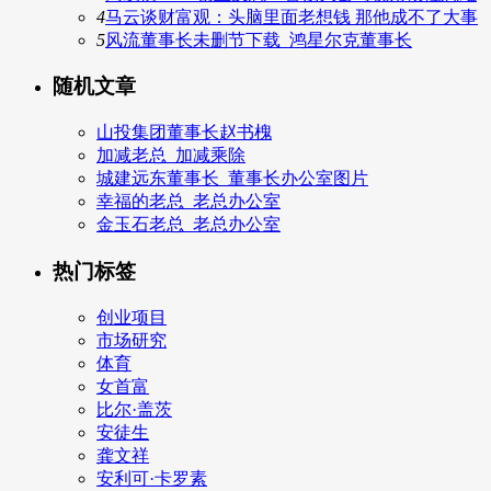
4
马云谈财富观：头脑里面老想钱 那他成不了大事
5
风流董事长未删节下载_鸿星尔克董事长
随机文章
山投集团董事长赵书槐
加减老总_加减乘除
城建远东董事长_董事长办公室图片
幸福的老总_老总办公室
金玉石老总_老总办公室
热门标签
创业项目
市场研究
体育
女首富
比尔·盖茨
安徒生
龚文祥
安利可·卡罗素