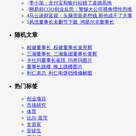
2
李小加：支付宝和银行站错了道德高地
3
网易前COO创业反思：警惕大公司视角惯性思维
4
马云谈财富观：头脑里面老想钱 那他成不了大事
5
风流董事长未删节下载_鸿星尔克董事长
随机文章
权健董事长_权健董事长束昱辉
三湘董事长_三湘集团董事长黄辉
卡仕玛董事长崔瑶_玛奇玛图片
董事长跳楼_晚上跳楼图片
利仁老总_利仁电饼铛维修解图
热门标签
创业项目
市场研究
体育
比尔·盖茨
女首富
安徒生