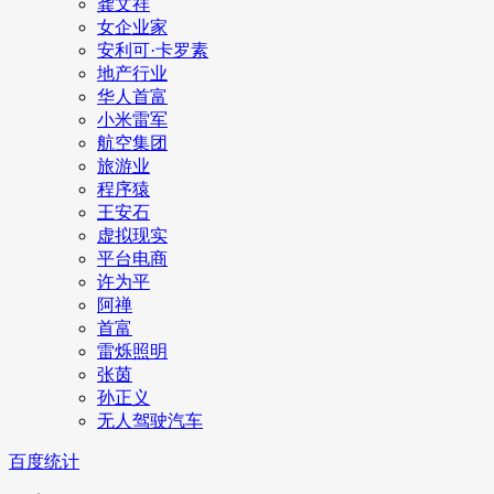
龚文祥
女企业家
安利可·卡罗素
地产行业
华人首富
小米雷军
航空集团
旅游业
程序猿
王安石
虚拟现实
平台电商
许为平
阿禅
首富
雷烁照明
张茵
孙正义
无人驾驶汽车
百度统计