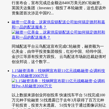
行发布会，宣布完成总金额达8400万美元的C轮融资。
英国天达集团（Investec）领投了本轮融资，这也是该外
资集团首次涉足中国P2...
融资一亿美金，这家供应链配送公司如何搞定德邦和嘉
和一品的配送服务？
同城配送平台云鸟配送宣布完成C轮融资，融资额为一
亿美金，由华平投资集团领投，红杉中国、经纬中国、
金沙江等原有投资方跟投。 云鸟配送市场副总裁赵倩对
创业邦说，这个数字...
1.15融资清单：找钢网宣布获11亿元战略融资;众调科技
Pre-A轮融资2000万元
以上数据来源创业邦创投库 快速找车平台 51找完成100
万元种子轮融资 51找透露已于去年3月获得了百万元种
子轮投资，投资方未透露。 51找专注于通过图像识别让