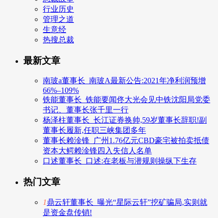
行业历史
管理之道
生意经
热搜总裁
最新文章
南玻a董事长_南玻A最新公告:2021年净利润预增
66%–109%
铁能董事长_铁能要闻佟大光会见中铁沈阳局党委
书记、董事长张千里一行
杨泽柱董事长_长江证券换帅,59岁董事长辞职!副
董事长履新,任职三峡集团多年
董事长赖淦锋_广州1.76亿元CBD豪宅被拍卖抵债
资本大鳄赖淦锋四入失信人名单
口述董事长_口述:在老板与潜规则操纵下生存
热门文章
1
鼎云轩董事长_曝光“星际云轩”挖矿骗局,实则就
是资金盘传销!