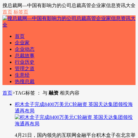
搜总裁网—中国有影响力的公司总裁高管企业家信息资讯大全
首页
标签页
首页
企业家
企业动态
总裁故事
行业历史
管理之道
生意经
热搜总裁
首页
>
TAG标签 ： 与
融资
相关内容
积木盒子完成8400万美元C轮融资 英国天达集团领投海
通再布局
4月21日，国内领先的互联网金融平台积木盒子在北京举