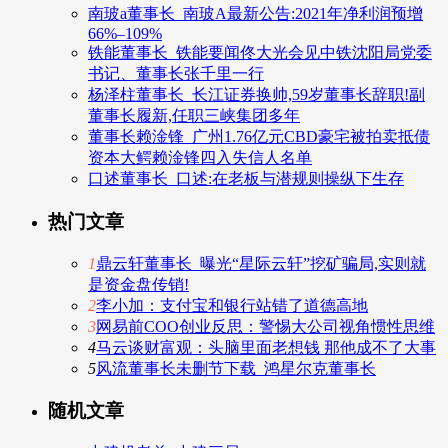
南玻a董事长_南玻A最新公告:2021年净利润预增
66%–109%
铁能董事长_铁能要闻佟大光会见中铁沈阳局党委
书记、董事长张千里一行
杨泽柱董事长_长江证券换帅,59岁董事长辞职!副
董事长履新,任职三峡集团多年
董事长赖淦锋_广州1.76亿元CBD豪宅被拍卖抵债
资本大鳄赖淦锋四入失信人名单
口述董事长_口述:在老板与潜规则操纵下生存
热门文章
1
鼎云轩董事长_曝光“星际云轩”挖矿骗局,实则就
是资金盘传销!
2
李小加：支付宝和银行站错了道德高地
3
网易前COO创业反思：警惕大公司视角惯性思维
4
马云谈财富观：头脑里面老想钱 那他成不了大事
5
风流董事长未删节下载_鸿星尔克董事长
随机文章