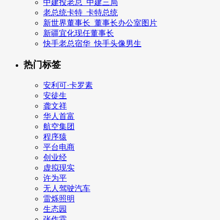
中建投老总_中建三局
老总统卡特_卡特总统
新世界董事长_董事长办公室图片
新疆宜化现任董事长
快手老总宿华_快手头像男生
热门标签
安利可·卡罗素
安徒生
龚文祥
华人首富
航空集团
程序猿
平台电商
创业经
虚拟现实
许为平
无人驾驶汽车
雷烁照明
生态园
张作霖