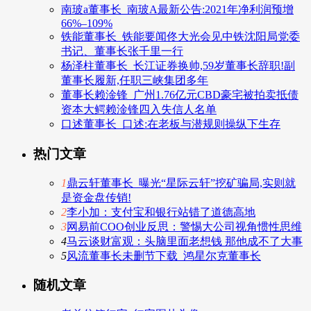
南玻a董事长_南玻A最新公告:2021年净利润预增
66%–109%
铁能董事长_铁能要闻佟大光会见中铁沈阳局党委
书记、董事长张千里一行
杨泽柱董事长_长江证券换帅,59岁董事长辞职!副
董事长履新,任职三峡集团多年
董事长赖淦锋_广州1.76亿元CBD豪宅被拍卖抵债
资本大鳄赖淦锋四入失信人名单
口述董事长_口述:在老板与潜规则操纵下生存
热门文章
1
鼎云轩董事长_曝光“星际云轩”挖矿骗局,实则就
是资金盘传销!
2
李小加：支付宝和银行站错了道德高地
3
网易前COO创业反思：警惕大公司视角惯性思维
4
马云谈财富观：头脑里面老想钱 那他成不了大事
5
风流董事长未删节下载_鸿星尔克董事长
随机文章