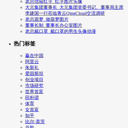
老总信箱红字_红字图片头像
大元集团董事长_大元集团党委书记、董事局主席
李建国一行莅临青云QingCloud交流调研
老总噩梦_做噩梦图片
董事长制_董事长办公室图片
老总戴口罩_戴口罩的男生头像动漫
热门标签
赢在中国
阿里云
朱新礼
爱因斯坦
创业项目
市场研究
世界首富
田朴珺
体育
女首富
知乎
比尔·盖茨
谷歌